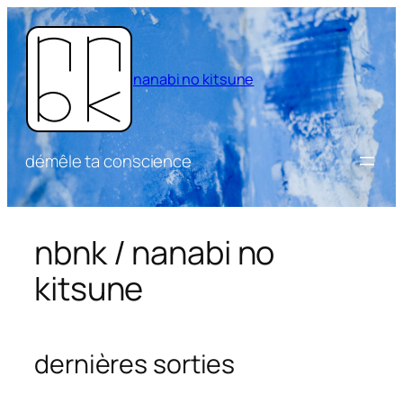
Aller
au
contenu
nanabi no kitsune
démêle ta conscience
nbnk / nanabi no
kitsune
dernières sorties