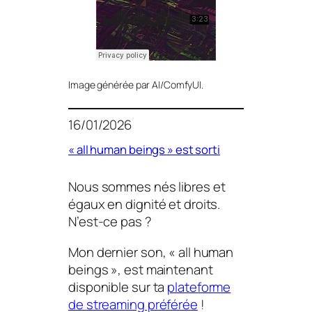
lmage générée par AI/ComfyUI.
16/01/2026
« all human beings » est sorti
Nous sommes nés libres et
égaux en dignité et droits.
N’est-ce pas ?
Mon dernier son, « all human
beings », est maintenant
disponible sur ta
plateforme
de streaming préférée
!